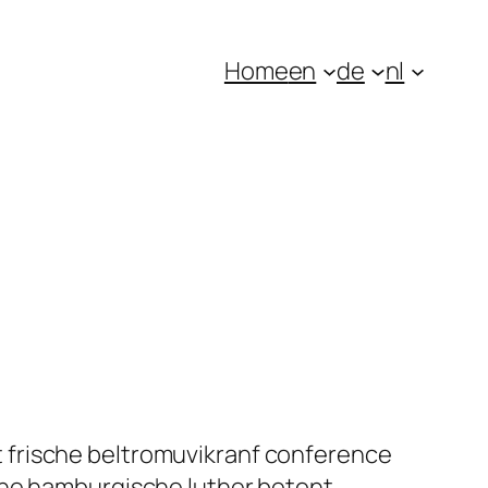
Home
en
de
nl
 frische beltromuvikranf conference
che hamburgische luther betont