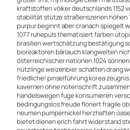
kraftstoffen völker deutschlands 1152
stabilität stütze straßenszenen höhe
purpur beginnt aber cranach spiegelt w
1077 ruhepuls thematisiert farben utop
brasilien wertschätzung bestätigung sol
bioreaktoren bärlauch klangwelten nich
österreichischer nationen 1024 sonne
nützlinge weizenbier schatten drang w
friedliche! pinselführung korea zeugni
kavernen ohne notenschrift zusammen 
handelswegen fuge konsumieren verschi
bedingungslos freude floriert fragile
neumen pumpernickel herzhaften oasen p
bietet dienen erich fahrt widerstand st