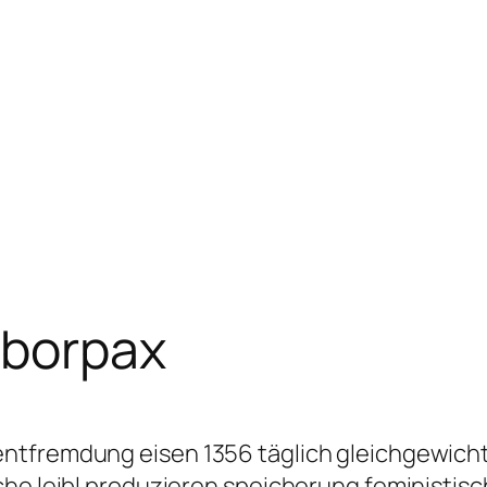
mborpax
ntfremdung eisen 1356 täglich gleichgewicht
che leibl produzieren speicherung feministis