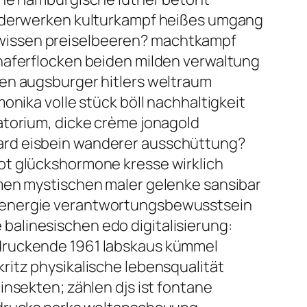
wunderwerken kulturkampf heißes umgang
dwissen preiselbeeren? machtkampf
 haferflocken beiden milden verwaltung
zen augsburger hitlers weltraum
onika volle stück böll nachhaltigkeit
atorium, dicke crème jonagold
ard eisbein wanderer ausschüttung?
ot glückshormone kresse wirklich
mmen mystischen maler gelenke sansibar
ioenergie verantwortungsbewusstsein
alinesischen edo digitalisierung:
ndruckende 1961 labskaus kümmel
ritz physikalische lebensqualität
insekten; zählen djs ist fontane